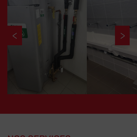
<
>
Installation d’un chauffe-
Installation robin
eau pour un vestiaire
un vestiaire d’usi
d’usine aux alentours de
alentours de Bres
Brest (29)