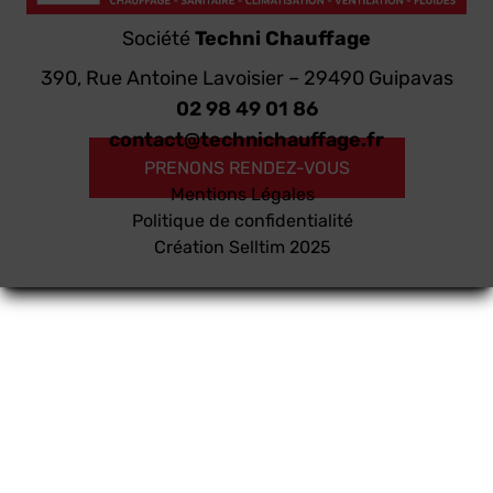
Société
Techni Chauffage
390, Rue Antoine Lavoisier – 29490 Guipavas
02 98 49 01 86
contact@technichauffage.fr
PRENONS RENDEZ-VOUS
Mentions Légales
Politique de confidentialité
Création
Selltim
2025